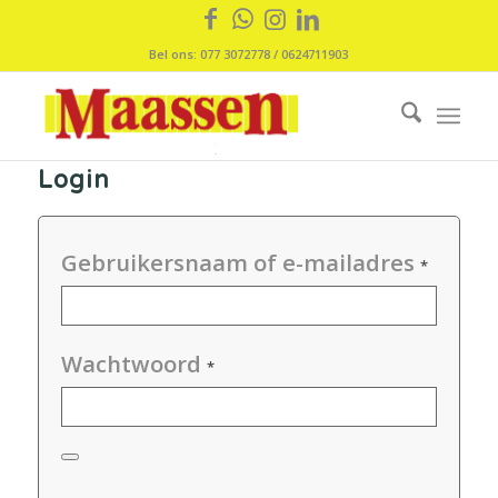
Bel ons: 077 3072778 / 0624711903
Login
Gebruikersnaam of e-mailadres
*
Wachtwoord
*