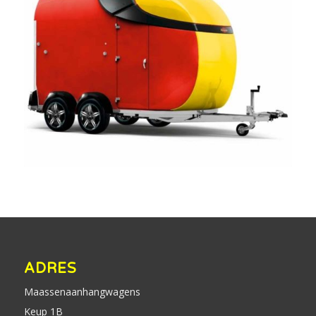
ADRES
Maassenaanhangwagens
Keup 1B