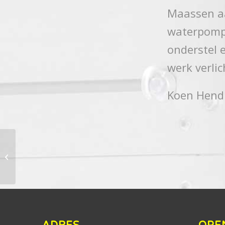
Maassen a
waterpomp
onderstel e
werk verli
Koen Hendr
Sonnenchein