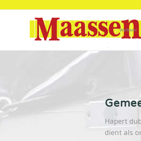
Welkom!
Gemee
Hapert du
dient als 