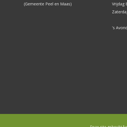
(Gemeente Peel en Maas)
Vrijdag 
Zaterda
's Avon
Deze site gebruikt f