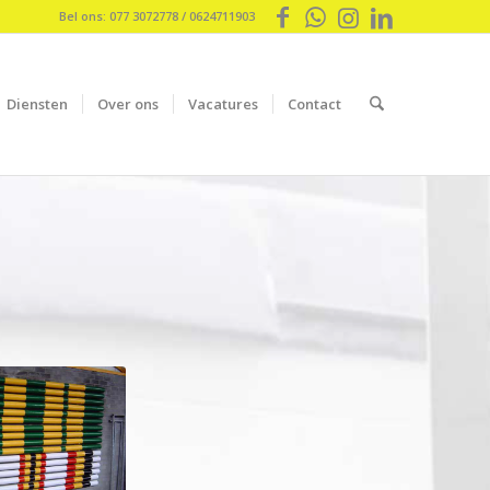
Bel ons: 077 3072778 / 0624711903
Diensten
Over ons
Vacatures
Contact