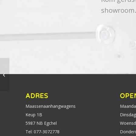
showroom
Span-ratelband
ADRES
OPE
Maassenaanhangwagens
Maandag
Keup 1B
Dinsdag 
5987 NB Egchel
Woensda
Tel: 077-3072778
Donderd