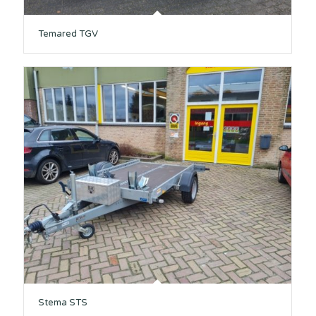
Temared TGV
Stema STS