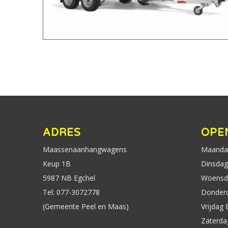
ADRES
OPE
Maassenaanhangwagens
Maandag
Keup 1B
Dinsdag 
5987 NB Egchel
Woensda
Tel: 077-3072778
Donderd
(Gemeente Peel en Maas)
Vrijdag 
Zaterda