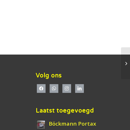
Volg ons
Laatst toegevoegd
Böckmann Portax