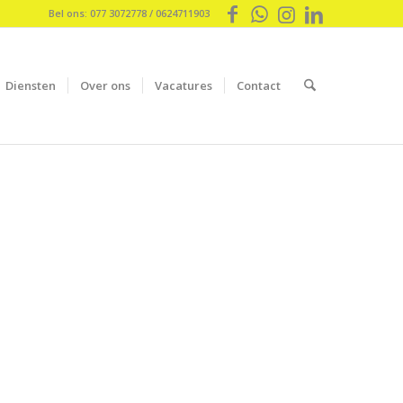
Bel ons: 077 3072778 / 0624711903
Diensten
Over ons
Vacatures
Contact