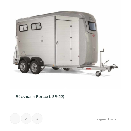
Böckmann Portax L SR(22)
1
2
3
Pagina 1 van 3